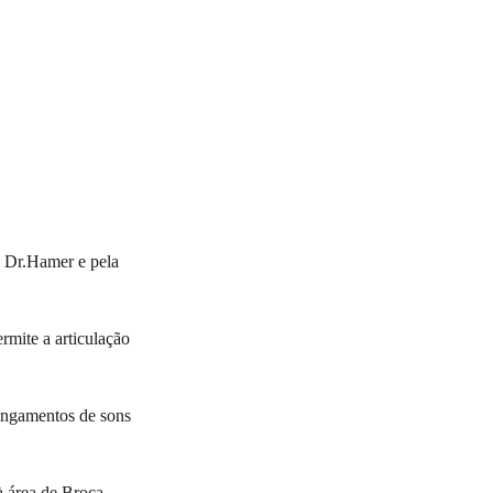
e Dr.Hamer e pela
rmite a articulação
longamentos de sons
 área de Broca