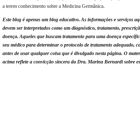
a terem conhecimento sobre a Medicina Germânica.
Este blog é apenas um blog educativo. As informações e serviços aq
devem ser interpretados como um diagnóstico, tratamento, prescriç
doença. Aqueles que buscam tratamento para uma doença específic
seu médico para determinar o protocolo de tratamento adequado, cor
antes de usar qualquer coisa que é divulgado nesta página. O mater
acima reflete a convicção sincera da Dra. Marina Bernardi sobre e
Indicação da Dra. Marina Bernardi
O
Guia da Medicina Sagrada
em sua casa.
Mais de
300 doenças
explicadas à luz da Medicina Germânica — en
endometriose, diabetes, rinite, gastrite, candidíase e muito mais. Mater
compra 100% segura, pagamento em até
12 vezes
.