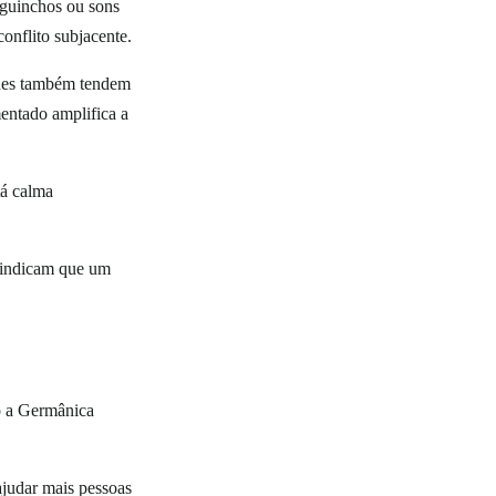
, guinchos ou sons
onflito subjacente.
ques também tendem
mentado amplifica a
tá calma
s indicam que um
o a Germânica
ajudar mais pessoas