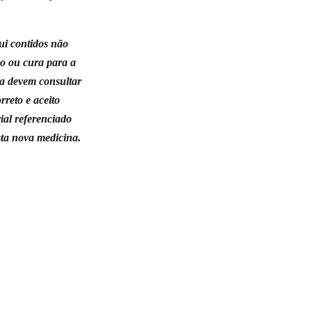
ui contidos não
ão ou cura para a
a devem consultar
reto e aceito
ial referenciado
sta nova medicina.
xaqueca,
ial atualizado,