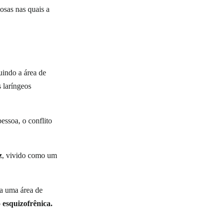
osas nas quais a
uindo a área de
 laríngeos
essoa, o conflito
z
, vivido como um
 a uma área de
 esquizofrênica.