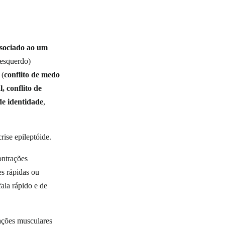
ssociado ao um
 esquerdo)
 (
conflito de medo
l, conflito de
 de identidade
,
ise epileptóide.
ntrações
es rápidas ou
ala rápido e de
ções musculares