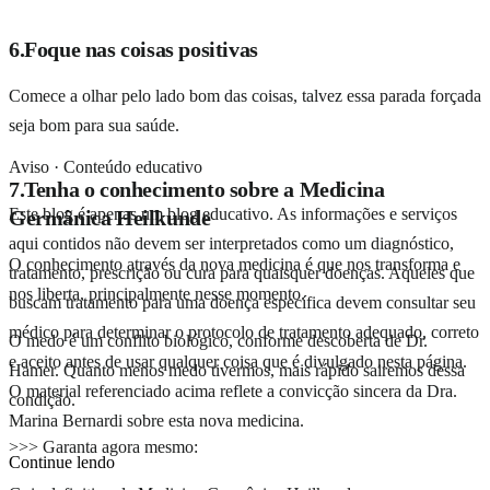
6.Foque nas coisas positivas
Comece a olhar pelo lado bom das coisas, talvez essa parada forçada
seja bom para sua saúde.
Aviso · Conteúdo educativo
7.Tenha o conhecimento sobre a Medicina
Este blog é apenas um blog educativo. As informações e serviços
Germânica Heilkunde
aqui contidos não devem ser interpretados como um diagnóstico,
O conhecimento através da nova medicina é que nos transforma e
tratamento, prescrição ou cura para quaisquer doenças. Aqueles que
nos liberta, principalmente nesse momento.
buscam tratamento para uma doença específica devem consultar seu
médico para determinar o protocolo de tratamento adequado, correto
O medo é um conflito biológico, conforme descoberta de Dr.
e aceito antes de usar qualquer coisa que é divulgado nesta página.
Hamer. Quanto menos medo tivermos, mais rápido sairemos dessa
O material referenciado acima reflete a convicção sincera da Dra.
condição.
Marina Bernardi sobre esta nova medicina.
>>> Garanta agora mesmo:
Continue lendo