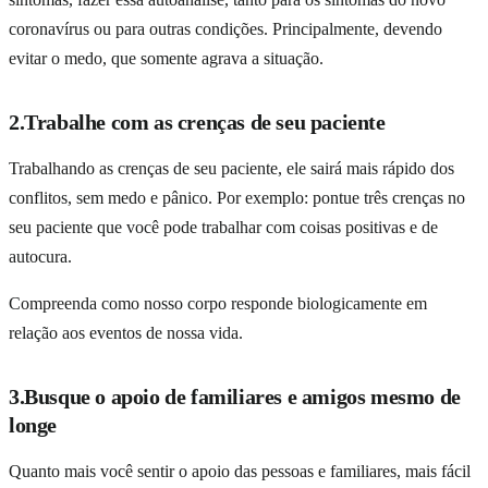
coronavírus ou para outras condições. Principalmente, devendo
evitar o medo, que somente agrava a situação.
2.Trabalhe com as crenças de seu paciente
Trabalhando as crenças de seu paciente, ele sairá mais rápido dos
conflitos, sem medo e pânico. Por exemplo: pontue três crenças no
seu paciente que você pode trabalhar com coisas positivas e de
autocura.
Compreenda como nosso corpo responde biologicamente em
relação aos eventos de nossa vida.
Indicação da Dra. Marina Bernardi
3.Busque o apoio de familiares e amigos mesmo de
longe
O
Guia da Medicina Sagrada
em sua casa.
Quanto mais você sentir o apoio das pessoas e familiares, mais fácil
Mais de
300 doenças
explicadas à luz da Medicina Germânica —