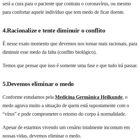
será a cura para o paciente que contraiu o coronavírus, ou mesmo
enxaqueca, endometriose, diabetes, rinite, gastrite, candidíase e
para confortar aquele indivíduo que tem medo de ficar doente.
muito mais. Material atualizado, compra 100% segura, pagamento
em até
12 vezes
.
4.Racionalize e tente diminuir o conflito
Quero meu Guia
Entrega em todo Brasil
É nesse exato momento que devemos nos tornar mais racionais, para
diminuir esse medo da falta (conflito biológico).
Temos que pensar que isso é somente uma fase e que tudo irá passar.
5.Devemos eliminar o medo
Conforme estudamos pela
Medicina Germânica Heilkunde
, o
medo agrava muito a situação de quem está supostamente com o
“vírus” e pode comprometer o retorno do corpo à normalidade.
Apesar de estarmos vivendo um cenário totalmente incomum em
nossas vidas, devemos eliminar o medo.