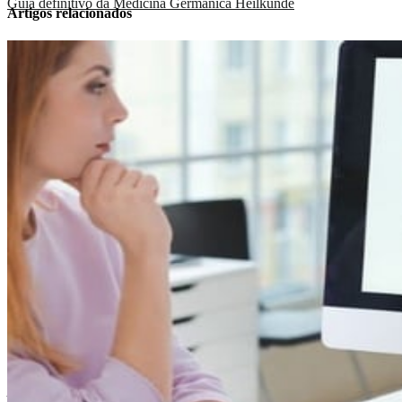
Guia definitivo da Medicina Germânica Heilkunde
Artigos relacionados
Conclusão
Espero que você tenha compreendido sobre como você pode ajudar
seu paciente que apresenta Síndrome Pós-Covid.
Considerou o artigo útil? Compartilhe esse artigo para que possamos
ajudar mais pessoas a terem conhecimento sobre a Medicina
Germânica Heilkunde.
Este blog é apenas um blog educativo. As informações e serviços
aqui contidos não devem ser interpretados como um diagnóstico,
tratamento, prescrição ou cura para a doença. Aqueles que buscam
tratamento para uma doença específica devem consultar seu
médico para determinar o protocolo de tratamento adequado,
correto e aceito antes de usar qualquer coisa que é divulgado nesta
página. O material referenciado acima reflete a convicção sincera