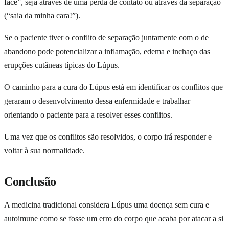
face”, seja através de uma perda de contato ou através da separação
(“saia da minha cara!”).
Se o paciente tiver o conflito de separação juntamente com o de
abandono pode potencializar a inflamação, edema e inchaço das
erupções cutâneas típicas do Lúpus.
Indicação da Dra. Marina Bernardi
O caminho para a cura do Lúpus está em identificar os conflitos que
geraram o desenvolvimento dessa enfermidade e trabalhar
O
Guia da Medicina Sagrada
em sua casa.
orientando o paciente para a resolver esses conflitos.
Mais de
300 doenças
explicadas à luz da Medicina Germânica —
Uma vez que os conflitos são resolvidos, o corpo irá responder e
enxaqueca, endometriose, diabetes, rinite, gastrite, candidíase e
voltar à sua normalidade.
muito mais. Material atualizado, compra 100% segura, pagamento
em até
12 vezes
.
Conclusão
Quero meu Guia
Entrega em todo Brasil
A medicina tradicional considera Lúpus uma doença sem cura e
autoimune como se fosse um erro do corpo que acaba por atacar a si