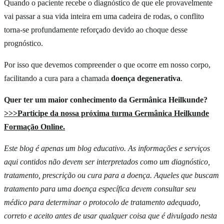
Quando o paciente recebe o diagnóstico de que ele provavelmente
vai passar a sua vida inteira em uma cadeira de rodas, o conflito
torna-se profundamente reforçado devido ao choque desse
prognóstico.
Por isso que devemos compreender o que ocorre em nosso corpo,
facilitando a cura para a chamada
doença degenerativa
.
Quer ter um maior conhecimento da Germânica Heilkunde?
Indicação da Dra. Marina Bernardi
>>>Participe da nossa próxima turma Germânica Heilkunde
Formação Online.
O
Guia da Medicina Sagrada
em sua casa.
Este blog é apenas um blog educativo. As informações e serviços
aqui contidos não devem ser interpretados como um diagnóstico,
Mais de
300 doenças
explicadas à luz da Medicina Germânica —
tratamento, prescrição ou cura para a doença. Aqueles que buscam
enxaqueca, endometriose, diabetes, rinite, gastrite, candidíase e
tratamento para uma doença específica devem consultar seu
muito mais. Material atualizado, compra 100% segura, pagamento
médico para determinar o protocolo de tratamento adequado,
em até
12 vezes
.
correto e aceito antes de usar qualquer coisa que é divulgado nesta