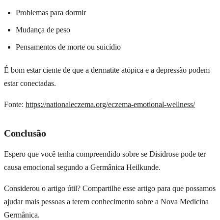
Problemas para dormir
Mudança de peso
Pensamentos de morte ou suicídio
É bom estar ciente de que a dermatite atópica e a depressão podem
estar conectadas.
Fonte:
https://nationaleczema.org/eczema-emotional-wellness/
Conclusão
Indicação da Dra. Marina Bernardi
Espero que você tenha compreendido sobre se Disidrose pode ter
causa emocional segundo a Germânica Heilkunde.
O
Guia da Medicina Sagrada
em sua casa.
Considerou o artigo útil? Compartilhe esse artigo para que possamos
Mais de
300 doenças
explicadas à luz da Medicina Germânica —
ajudar mais pessoas a terem conhecimento sobre a Nova Medicina
enxaqueca, endometriose, diabetes, rinite, gastrite, candidíase e
Germânica.