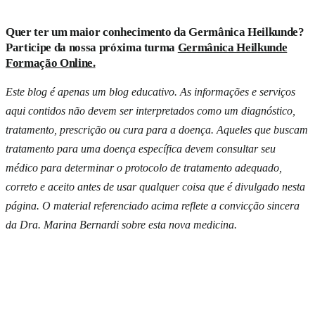
muito mais. Material atualizado, compra 100% segura, pagamento
em até
12 vezes
.
Quer ter um maior conhecimento da Germânica Heilkunde?
Participe da nossa próxima turma
Germânica Heilkunde
Quero meu Guia
Entrega em todo Brasil
Formação Online
.
Este blog é apenas um blog educativo. As informações e serviços
aqui contidos não devem ser interpretados como um diagnóstico,
tratamento, prescrição ou cura para a doença. Aqueles que buscam
tratamento para uma doença específica devem consultar seu
médico para determinar o protocolo de tratamento adequado,
correto e aceito antes de usar qualquer coisa que é divulgado nesta
página. O material referenciado acima reflete a convicção sincera
da Dra. Marina Bernardi sobre esta nova medicina.