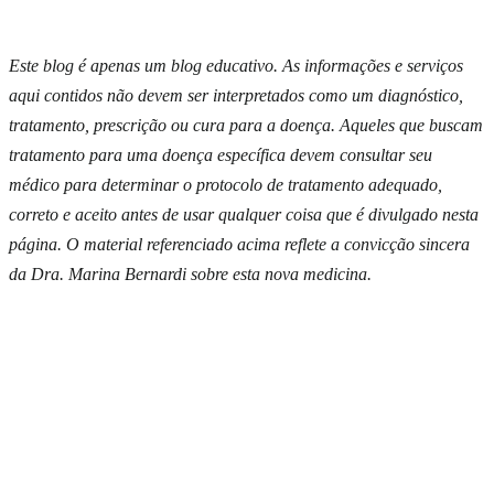
Este blog é apenas um blog educativo. As informações e serviços
aqui contidos não devem ser interpretados como um diagnóstico,
tratamento, prescrição ou cura para a doença. Aqueles que buscam
tratamento para uma doença específica devem consultar seu
médico para determinar o protocolo de tratamento adequado,
correto e aceito antes de usar qualquer coisa que é divulgado nesta
página. O material referenciado acima reflete a convicção sincera
da Dra. Marina Bernardi sobre esta nova medicina.
Indicação da Dra. Marina Bernardi
O
Guia da Medicina Sagrada
em sua casa.
Mais de
300 doenças
explicadas à luz da Medicina Germânica —
enxaqueca, endometriose, diabetes, rinite, gastrite, candidíase e